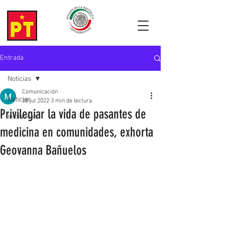
Entrada
Noticias
Comunicación
Noticias
20 jul 2022
3 min de lectura
Privilegiar la vida de pasantes de
Iniciativas
medicina en comunidades, exhorta
Geovanna Bañuelos