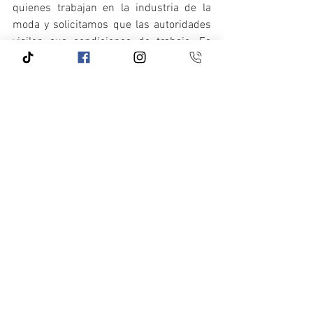
quienes trabajan en la industria de la 
moda y solicitamos que las autoridades 
vigilen sus condiciones de trabajo. Es 
momento de que la industria de la moda 
asuma su responsabilidad con el trabajo 
digno”, aseveró la legisladora.
Puedes consultar el documento 
completo en el siguiente enlace:
https://www.senado.gob.mx/65/gaceta_
comision_permanente/documento/1364
63