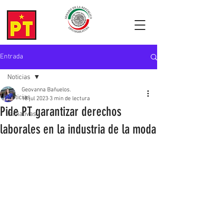
Entrada
Noticias
Geovanna Bañuelos.
Noticias
18 jul 2023
3 min de lectura
Pide PT garantizar derechos
Iniciativas
laborales en la industria de la moda