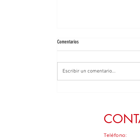
Comentarios
Escribir un comentario...
Defender el campo zacatecano es
garantiza la transformación y la
soberanía alimentaria: Geovanna
Bañuelos
CONT
Teléfono: