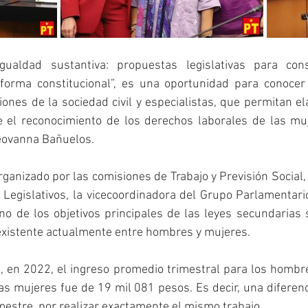
gualdad sustantiva: propuestas legislativas para const
forma constitucional”, es una oportunidad para conocer 
iones de la sociedad civil y especialistas, que permitan e
ce el reconocimiento de los derechos laborales de las muj
eovanna Bañuelos. 
rganizado por las comisiones de Trabajo y Previsión Social, 
Legislativos, la vicecoordinadora del Grupo Parlamentario
o de los objetivos principales de las leyes secundarias s
 existente actualmente entre hombres y mujeres.
, en 2022, el ingreso promedio trimestral para los hombre
as mujeres fue de 19 mil 081 pesos. Es decir, una diferen
mestre, por realizar exactamente el mismo trabajo.