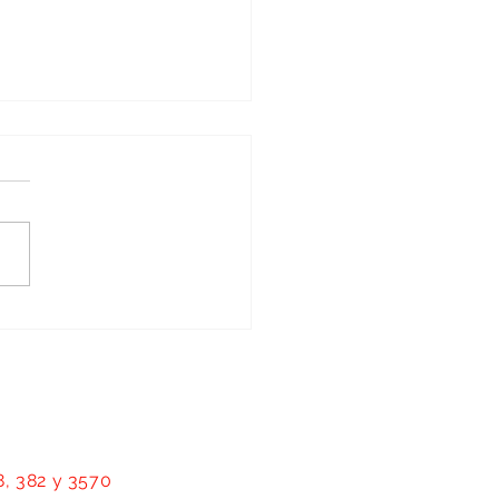
rar a las mujeres es transformar
tecas: Geovanna Bañuelos
8, 382 y 3570