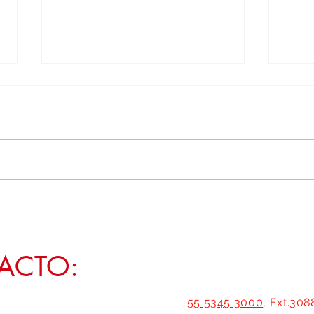
Transformar Zacatecas exige policías con
Empode
vivienda digna y atención permanente a
a Zaca
la salud mental: Geovanna Bañuelos
ACTO:
55 5345 3000
, Ext.308