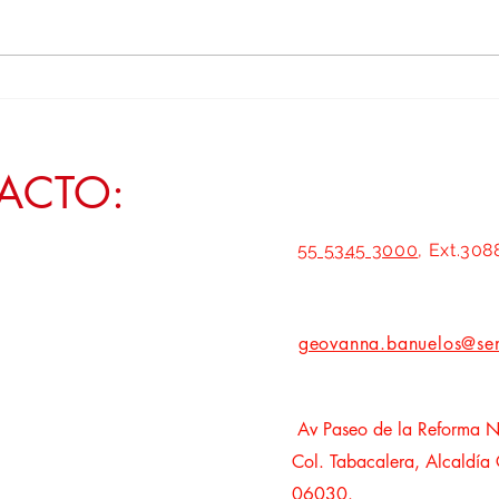
Transformar Zacatecas exige policías con
Empode
vivienda digna y atención permanente a
a Zaca
la salud mental: Geovanna Bañuelos
ACTO:
55 5345 3000
, Ext.308
geovanna.banuelos@se
Av Paseo de la Reforma N
Col. Tabacalera, Alcaldía
06030.