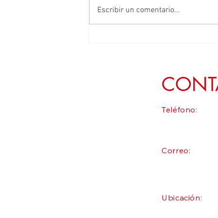
Escribir un comentario...
Defender el campo zacatecano es
garantiza la transformación y la
soberanía alimentaria: Geovanna
Bañuelos
CONT
Teléfono:
Correo:
Ubicación: