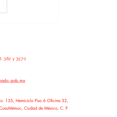
rar a las mujeres es transformar
tecas: Geovanna Bañuelos
8, 382 y 3570
nado.gob.mx
o. 135, Hemiciclo Piso 6 Oficina 32,
 Cuauhtémoc, Ciudad de México, C. P.