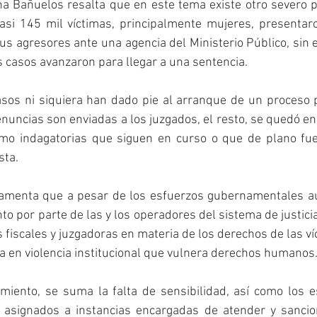
a Bañuelos resalta que en este tema existe otro severo p
si 145 mil víctimas, principalmente mujeres, presentar
us agresores ante una agencia del Ministerio Público, sin
 casos avanzaron para llegar a una sentencia. 
asos ni siquiera han dado pie al arranque de un proceso p
enuncias son enviadas a los juzgados, el resto, se quedó en 
omo indagatorias que siguen en curso o que de plano fuer
sta.
amenta que a pesar de los esfuerzos gubernamentales aú
o por parte de las y los operadores del sistema de justicia
 fiscales y juzgadoras en materia de los derechos de las víc
va en violencia institucional que vulnera derechos humanos.
miento, se suma la falta de sensibilidad, así como los e
asignados a instancias encargadas de atender y sancion