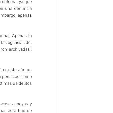
roblema, ya que 
on una denuncia 
 embargo, apenas 
enal. Apenas la 
las agencias del 
on archivadas”, 
n exista aún un 
 penal, así como 
timas de delitos 
 
scasos apoyos y 
ar este tipo de 