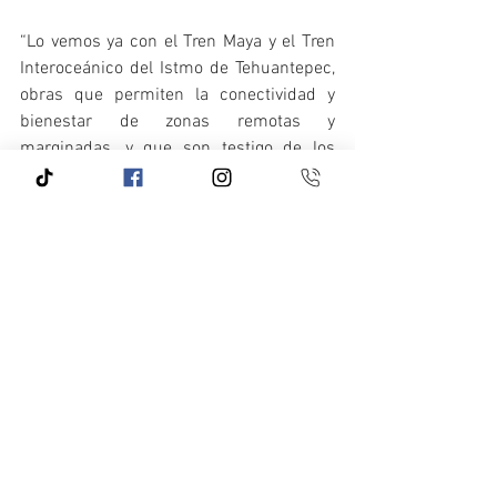
“Lo vemos ya con el Tren Maya y el Tren 
Interoceánico del Istmo de Tehuantepec, 
obras que permiten la conectividad y 
bienestar de zonas remotas y 
marginadas, y que son testigo de los 
beneficios económicos y de movilidad 
que puede generar un sistema 
ferroviario bien desarrollado”, concluyó 
Geovanna Bañuelos.
Ver todo
Entradas recientes