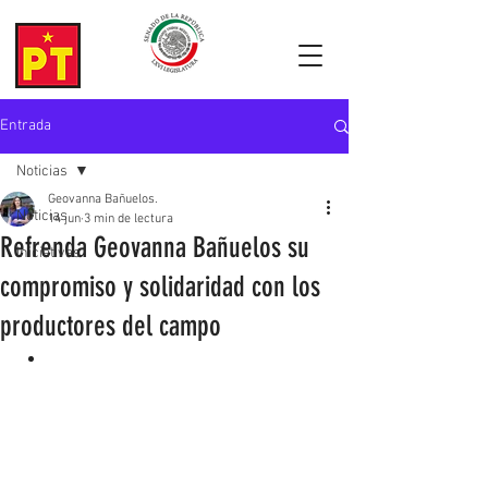
Entrada
Noticias
Geovanna Bañuelos.
Noticias
14 jun
3 min de lectura
Refrenda Geovanna Bañuelos su
Iniciativas
compromiso y solidaridad con los
productores del campo