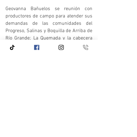
Geovanna Bañuelos se reunión con 
productores de campo para atender sus 
demandas de las comunidades del 
Progreso, Salinas y Boquilla de Arriba de 
Río Grande; La Quemada y la cabecera 
municipal de Cañitas de Felipe Pescador; 
Pozo de Gamboa, Pánuco; Río de Medina, 
Saín Alto; González Ortega, Colonia 
Hidalgo y la cabecera municipal de 
Sombrerete; Nieves de Francisco R. 
Murguia; Pinos, Juan Aldama, Miguel 
Auza entre otros municipios, con el 
objetivo de evitar que fueran excluidos 
del Programa de Precios de Garantía y 
garantizar la recepción de sus cosechas 
en los centros de acopio.
Zacatecas representa el 56.4% del 