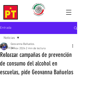
Entrada
Noticias
Geovanna Bañuelos.
Noticias
24 nov 2024
2 min de lectura
Reforzar campañas de prevención
Iniciativas
de consumo del alcohol en
escuelas, pide Geovanna Bañuelos