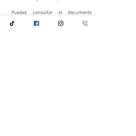
 Puedes consultar el documento 
legislativo en el siguiente enlace:
https://www.senado.gob.mx/66/gaceta_
del_senado/documento/145748
Ver todo
Entradas recientes