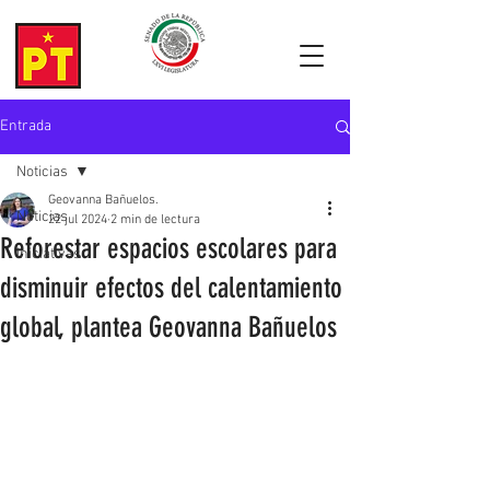
Entrada
Noticias
Geovanna Bañuelos.
Noticias
22 jul 2024
2 min de lectura
Reforestar espacios escolares para
Iniciativas
disminuir efectos del calentamiento
global, plantea Geovanna Bañuelos