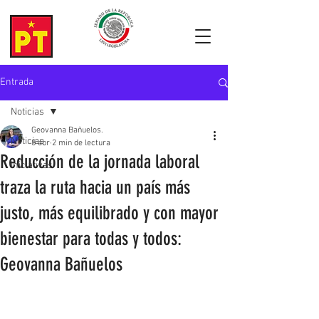
Entrada
Noticias
Geovanna Bañuelos.
Noticias
8 abr
2 min de lectura
Reducción de la jornada laboral
Iniciativas
traza la ruta hacia un país más
justo, más equilibrado y con mayor
bienestar para todas y todos:
Geovanna Bañuelos