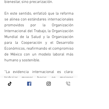
bienestar, sino precarización. 
En este sentido, enfatizó que la reforma 
se alinea con estándares internacionales 
promovidos por la Organización 
Internacional del Trabajo, la Organización 
Mundial de la Salud y la Organización 
para la Cooperación y el Desarrollo 
Económicos, reafirmando el compromiso 
de México con un modelo laboral más 
humano y sostenible.
“La evidencia internacional es clara: 
trabajar menos horas, en mejores 
condiciones, permite producir más y 
mejor. Reducir la jornada laboral también 
es avanzar hacia la igualdad. Es abrir 
espacio para lo verdaderamente 
importante es el tiempo para la familia, 