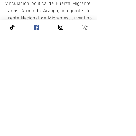
vinculación política de Fuerza Migrante; 
Carlos Armando Arango, integrante del 
Frente Nacional de Migrantes, Juventino 
Montiel García, representante de Casa 
Aztlán de Chicago, entre otros líderes 
migrantes.
Ver todo
Entradas recientes