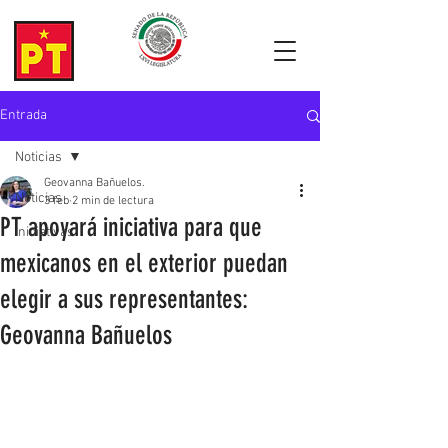
Entrada
Noticias
Geovanna Bañuelos.
Noticias
3 feb
2 min de lectura
PT apoyará iniciativa para que
Iniciativas
mexicanos en el exterior puedan
elegir a sus representantes:
Geovanna Bañuelos