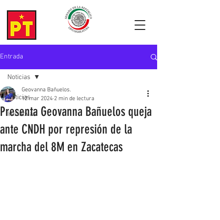
Entrada
Noticias
Geovanna Bañuelos.
Noticias
12 mar 2024
2 min de lectura
Presenta Geovanna Bañuelos queja
Iniciativas
ante CNDH por represión de la
marcha del 8M en Zacatecas