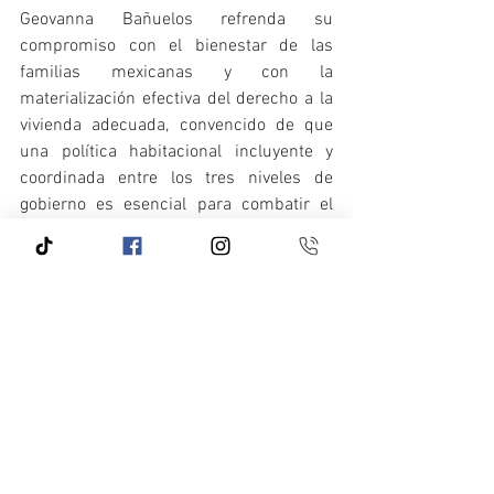
Geovanna Bañuelos refrenda su 
compromiso con el bienestar de las 
familias mexicanas y con la 
materialización efectiva del derecho a la 
vivienda adecuada, convencido de que 
una política habitacional incluyente y 
coordinada entre los tres niveles de 
gobierno es esencial para combatir el 
rezago habitacional y construir un país 
más justo y solidario.
El punto de acuerdo fue turnado a la 
Segunda Comisión de Trabajo de la 
Comisión Permanente, para su análisis y 
posterior dictamen.
Consulta el documento completo en el 
siguiente enlace: