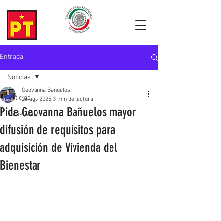
Entrada
Noticias
Geovanna Bañuelos.
Noticias
26 ago 2025
3 min de lectura
Pide Geovanna Bañuelos mayor
Iniciativas
difusión de requisitos para
adquisición de Vivienda del
Bienestar