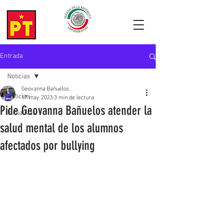
Entrada
Noticias
Geovanna Bañuelos.
Noticias
17 may 2023
3 min de lectura
Pide Geovanna Bañuelos atender la
Iniciativas
salud mental de los alumnos
afectados por bullying