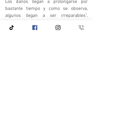
Los daños llegan a prolongarse por 
bastante tiempo y como se observa, 
algunos llegan a ser irreparables”, 
mencionó.
El punto de acuerdo fue turnado a la 
Segunda Comisión de Trabajo de la 
Comisión Permanente, para su análisis y 
posterior dictaminación.
https://www.senado.gob.mx/65/gaceta_
comision_permanente/documento/1346
91