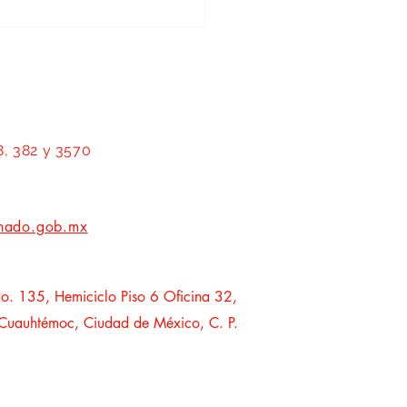
rar a las mujeres es transformar
tecas: Geovanna Bañuelos
8, 382 y 3570
nado.gob.mx
o. 135, Hemiciclo Piso 6 Oficina 32,
 Cuauhtémoc, Ciudad de México, C. P.