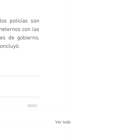
os policías son 
meternos con las 
s de gobierno, 
concluyó.
Ver todo