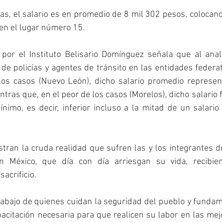
as, el salario es en promedio de 8 mil 302 pesos, colocand
 en el lugar número 15.
 por el Instituto Belisario Domínguez señala que al anali
 policías y agentes de tránsito en las entidades federat
los casos (Nuevo León), dicho salario promedio represent
tras que, en el peor de los casos (Morelos), dicho salario f
imo, es decir, inferior incluso a la mitad de un salario 
estran la cruda realidad que sufren las y los integrantes d
n México, que día con día arriesgan su vida, recibie
acrificio.
rabajo de quienes cuidan la seguridad del pueblo y fundam
acitación necesaria para que realicen su labor en las mej