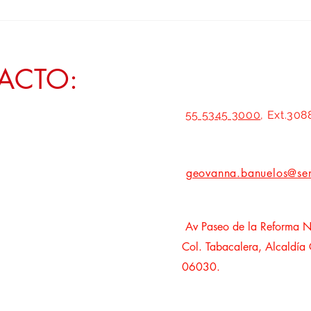
Transformar Zacatecas exige policías con
Empode
vivienda digna y atención permanente a
a Zaca
la salud mental: Geovanna Bañuelos
ACTO:
55 5345 3000
, Ext.308
geovanna.banuelos@se
Av Paseo de la Reforma N
Col. Tabacalera, Alcaldía
06030.