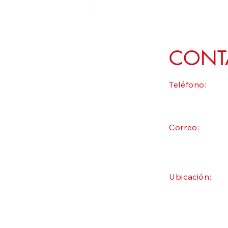
Defender el campo zacatecano es
garantiza la transformación y la
soberanía alimentaria: Geovanna
Bañuelos
CONT
Teléfono:
Correo:
Ubicación: