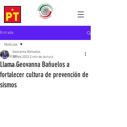
Entrada
Noticias
Geovanna Bañuelos.
Noticias
22 feb 2023
2 min de lectura
Llama Geovanna Bañuelos a
Iniciativas
fortalecer cultura de prevención de
sismos