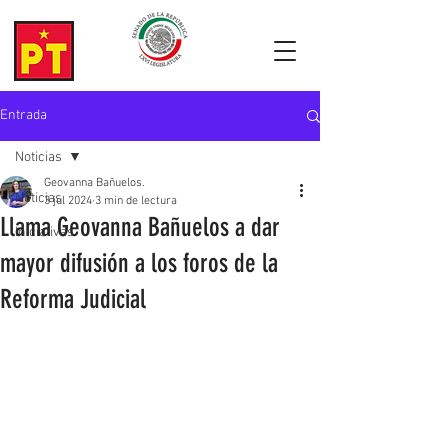
Entrada
Noticias
Geovanna Bañuelos.
Noticias
3 jul 2024
3 min de lectura
Llama Geovanna Bañuelos a dar
Iniciativas
mayor difusión a los foros de la
Reforma Judicial