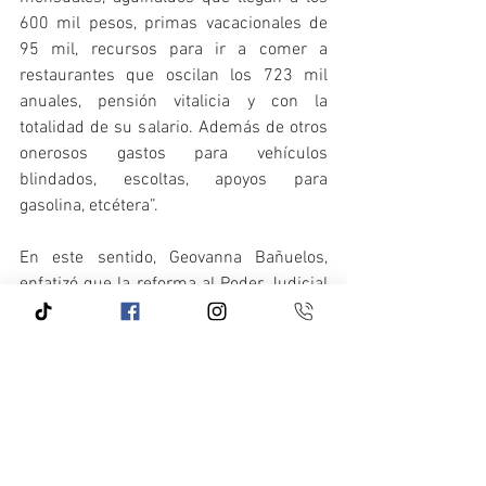
600 mil pesos, primas vacacionales de 
95 mil, recursos para ir a comer a 
restaurantes que oscilan los 723 mil 
anuales, pensión vitalicia y con la 
totalidad de su salario. Además de otros 
onerosos gastos para vehículos 
blindados, escoltas, apoyos para 
gasolina, etcétera”.
En este sentido, Geovanna Bañuelos, 
enfatizó que la reforma al Poder Judicial 
es fundamental para el futuro de nuestra 
nación, por ello, es muy importante que 
toda la sociedad mexicana conozca todos 
los detalles de la propuesta de reforma; y 
que pueda escuchar las opiniones que 
se viertan dentro de los Diálogos 
Nacionales para la Reforma del Poder 