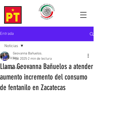
Entrada
Noticias
Geovanna Bañuelos.
Noticias
9 jul 2025
2 min de lectura
Llama Geovanna Bañuelos a atender
Iniciativas
aumento incremento del consumo
de fentanilo en Zacatecas