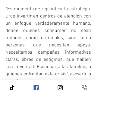
“Es momento de replantear la estrategia. 
Urge invertir en centros de atención con 
un enfoque verdaderamente humano, 
donde quienes consumen no sean 
tratados como criminales, sino como 
personas que necesitan apoyo. 
Necesitamos campañas informativas 
claras, libres de estigmas, que hablen 
con la verdad. Escuchar a las familias, a 
quienes enfrentan esta crisis”, aseveró la 
senadora.
Puedes consultar el documento 
completo en el siguiente enlace:
https://www.senado.gob.mx/66/gaceta_
comision_permanente/documento/1510
68