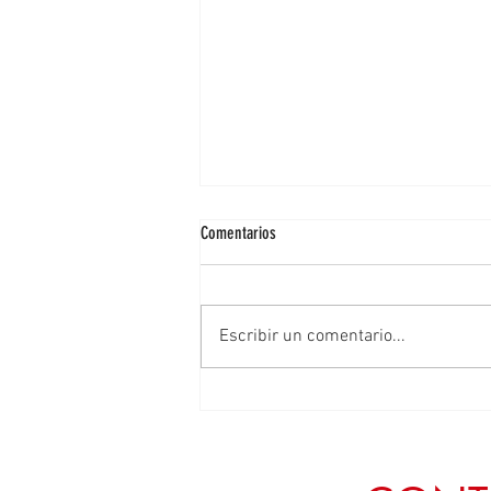
Comentarios
Escribir un comentario...
Defender el campo zacatecano es
garantiza la transformación y la
soberanía alimentaria: Geovanna
Bañuelos