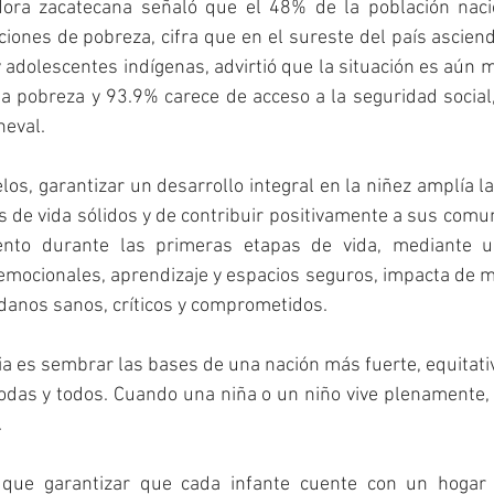
dora zacatecana señaló que el 48% de la población naci
iciones de pobreza, cifra que en el sureste del país asciend
y adolescentes indígenas, advirtió que la situación es aún 
a pobreza y 93.9% carece de acceso a la seguridad social,
neval.
s, garantizar un desarrollo integral en la niñez amplía l
s de vida sólidos y de contribuir positivamente a sus comu
to durante las primeras etapas de vida, mediante un
mocionales, aprendizaje y espacios seguros, impacta de m
danos sanos, críticos y comprometidos.
cia es sembrar las bases de una nación más fuerte, equitati
das y todos. Cuando una niña o un niño vive plenamente, 
.
 que garantizar que cada infante cuente con un hogar d