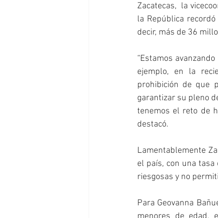
Zacatecas,  la viceco
la República recordó 
decir, más de 36 mill
“Estamos avanzando e
ejemplo, en la reci
prohibición de que 
garantizar su pleno d
tenemos el reto de ha
destacó.
Lamentablemente Zacat
el país, con una tasa
riesgosas y no permit
Para Geovanna Bañuel
menores de edad, en