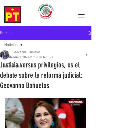
Entrada
Noticias
Geovanna Bañuelos.
Noticias
8 sept 2024
2 min de lectura
Justicia versus privilegios, es el
Iniciativas
debate sobre la reforma judicial:
Geovanna Bañuelos