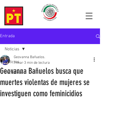
Entrada
Noticias
Geovanna Bañuelos.
Noticias
7 mar
3 min de lectura
Geovanna Bañuelos busca que
Iniciativas
muertes violentas de mujeres se
investiguen como feminicidios