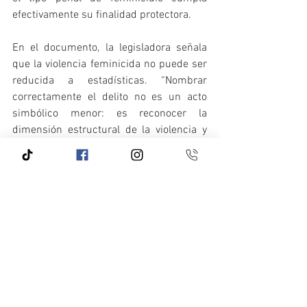
efectivamente su finalidad protectora. 
En el documento, la legisladora señala 
que la violencia feminicida no puede ser 
reducida a estadísticas. “Nombrar 
correctamente el delito no es un acto 
simbólico menor: es reconocer la 
dimensión estructural de la violencia y 
reafirmar el compromiso del Estado con 
la igualdad sustantiva”.
“Como mujer y como senadora, asumir 
esta responsabilidad significa escuchar 
la voz de las madres que exigen justicia y 
garantizar que la ley no deje espacios de 
invisibilización. Legislar para proteger la 
vida de las mujeres no es una postura 
ideológica; es un deber constitucional y 