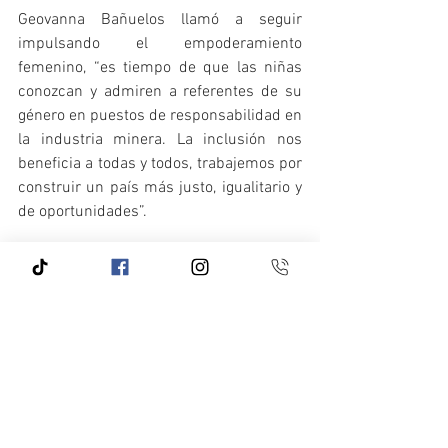
Geovanna Bañuelos llamó a seguir 
impulsando el empoderamiento 
femenino, “es tiempo de que las niñas 
conozcan y admiren a referentes de su 
género en puestos de responsabilidad en 
la industria minera. La inclusión nos 
beneficia a todas y todos, trabajemos por 
construir un país más justo, igualitario y 
de oportunidades”.
 Puedes consultar el documento 
completo en el siguiente enlace:
https://www.senado.gob.mx/65/gaceta_
comision_permanente/documento/1363
12