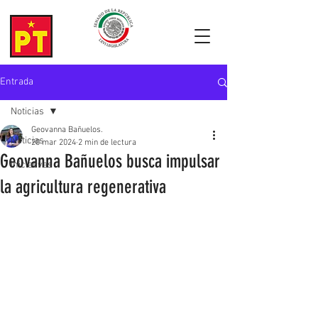
Entrada
Noticias
Geovanna Bañuelos.
Noticias
20 mar 2024
2 min de lectura
Geovanna Bañuelos busca impulsar
Iniciativas
la agricultura regenerativa