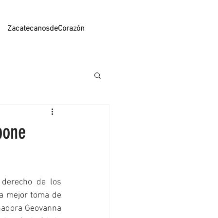
ZacatecanosdeCorazón
pone
 derecho de los 
a mejor toma de 
nadora Geovanna 