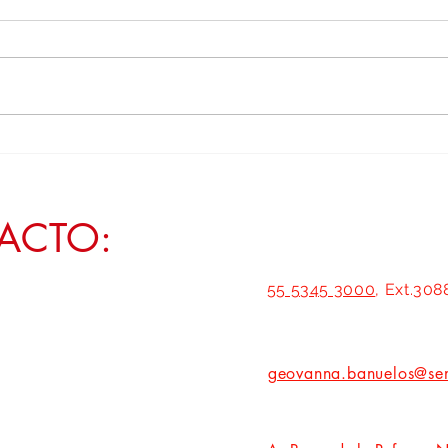
Defender el campo zacatecano es
Transf
garantiza la transformación y la
vivien
soberanía alimentaria: Geovanna
la sal
Bañuelos
ACTO:
55 5345 3000
, Ext.308
geovanna.banuelos@se