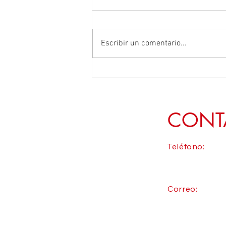
Escribir un comentario...
Exige Geovanna Bañuelos incorporar a
Zacatecas en la estrategia nacional
contra el gusano barrenador
CONT
Teléfono:
Correo: