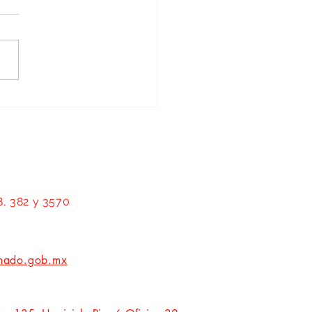
ormar Zacatecas exige policías con
da digna y atención permanente a
ud mental: Geovanna Bañuelos
8, 382 y 3570
nado.gob.mx