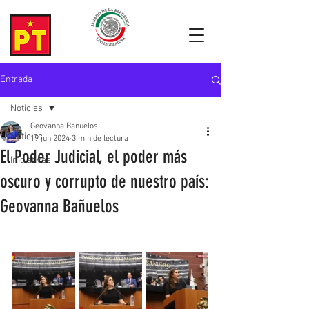
Entrada
Noticias
Geovanna Bañuelos.
Noticias
19 jun 2024
3 min de lectura
El Poder Judicial, el poder más
Iniciativas
oscuro y corrupto de nuestro país:
Geovanna Bañuelos