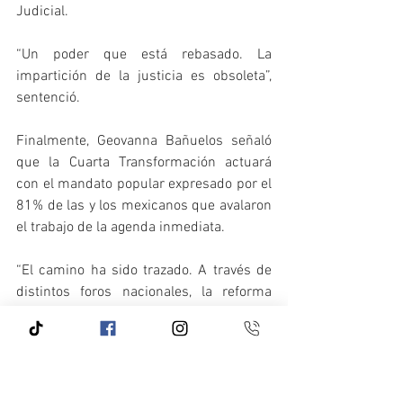
Judicial.
“Un poder que está rebasado. La 
impartición de la justicia es obsoleta”, 
sentenció. 
Finalmente, Geovanna Bañuelos señaló 
que la Cuarta Transformación actuará 
con el mandato popular expresado por el 
81% de las y los mexicanos que avalaron 
el trabajo de la agenda inmediata.
“El camino ha sido trazado. A través de 
distintos foros nacionales, la reforma 
estará nutrida por las distintas voces de 
expertos en la materia y sumamos, 
invitamos desde esta tribuna a que se 
sumen todos aquellos que tengan 
interés. No olvidemos que es en la 