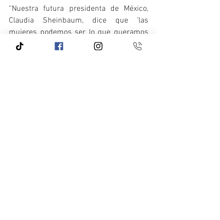
“Nuestra futura presidenta de México, 
Claudia Sheinbaum, dice que ‘las 
mujeres podemos ser lo que queramos 
ser’. Y tiene toda la razón. Hemos luchado 
por conquistar espacios incluso de toma 
de decisiones”, finalizó.
Ver todo
Entradas recientes