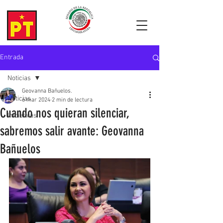
Entrada
Noticias
Geovanna Bañuelos.
Noticias
6 mar 2024
2 min de lectura
Cuando nos quieran silenciar,
Iniciativas
sabremos salir avante: Geovanna
Bañuelos