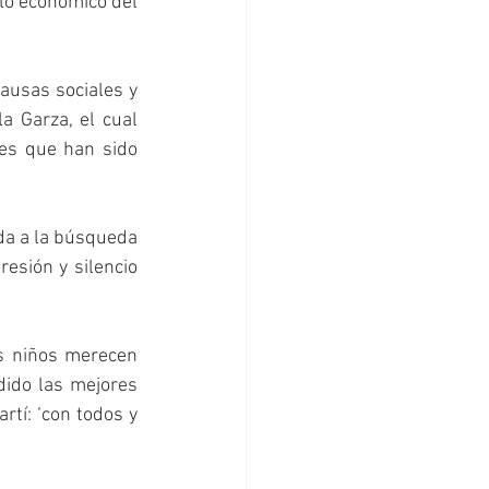
lo económico del 
ausas sociales y 
 Garza, el cual 
es que han sido 
da a la búsqueda 
esión y silencio 
s niños merecen 
dido las mejores 
tí: ‘con todos y 