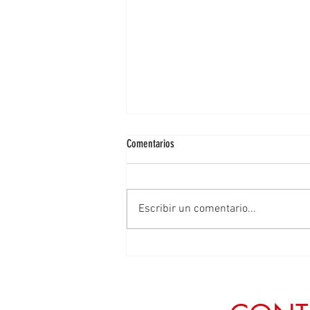
Comentarios
Escribir un comentario...
Exige Geovanna Bañuelos incorporar a
Zacatecas en la estrategia nacional
contra el gusano barrenador