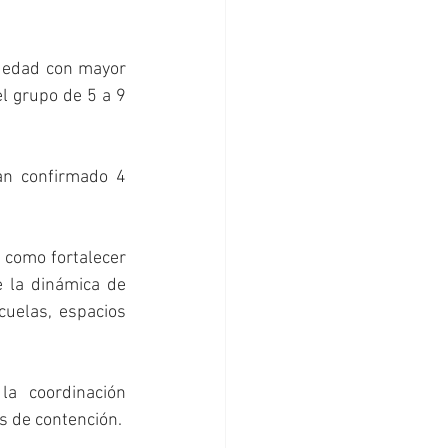
e edad con mayor 
l grupo de 5 a 9 
n confirmado 4 
 como fortalecer 
 la dinámica de 
cuelas, espacios 
a coordinación 
s de contención. 