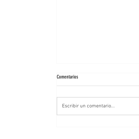
Comentarios
Escribir un comentario...
Defender el campo zacatecano es
garantiza la transformación y la
soberanía alimentaria: Geovanna