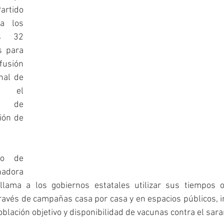
rtido 
a los 
s 32 
 para 
usión 
al de 
a el 
n de 
ón de 
o de 
dora 
lama a los gobiernos estatales utilizar sus tiempos of
través de campañas casa por casa y en espacios públicos, i
oblación objetivo y disponibilidad de vacunas contra el sar