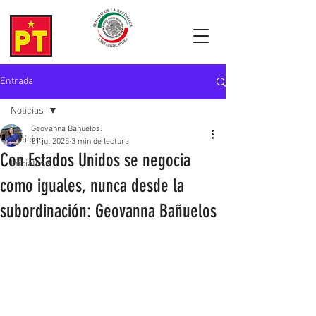
Entrada
Noticias
Geovanna Bañuelos.
Noticias
21 jul 2025
3 min de lectura
Con Estados Unidos se negocia
Iniciativas
como iguales, nunca desde la
subordinación: Geovanna Bañuelos