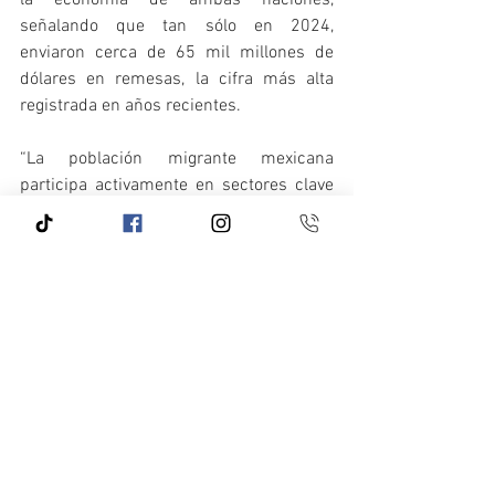
la economía de ambas naciones, 
señalando que tan sólo en 2024, 
enviaron cerca de 65 mil millones de 
dólares en remesas, la cifra más alta 
registrada en años recientes. 
“La población migrante mexicana 
participa activamente en sectores clave 
como la construcción, manufactura, 
servicios, hostelería y agricultura. En el 
caso de las mujeres, su presencia es 
especialmente significativa en áreas 
como la educación, la salud, el comercio 
y los servicios profesionales”, apuntó.
Por lo que lamentó la política migratoria 
de terror implementada por el Gobierno 
de Donald Trump que en los primero 100 
días de mandato ha deportado a más de 